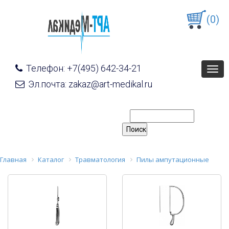
(0)
Телефон: +7(495) 642-34-21
Togg
navig
Эл.почта: zakaz@art-medikal.ru
Главная
Каталог
Травматология
Пилы ампутационные