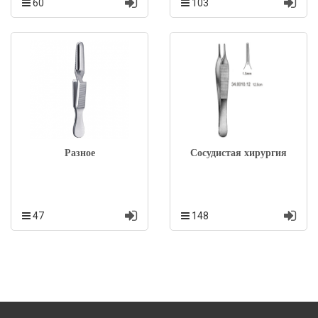
60
103
Разное
Сосудистая хирургия
47
148