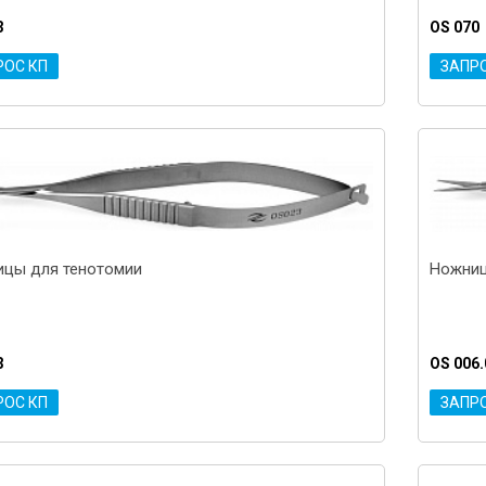
3
OS 070
РОС КП
ЗАПР
цы для тенотомии
Ножниц
3
OS 006.
РОС КП
ЗАПР