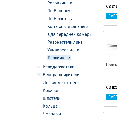
Роговичные
OS 31
По Ваннасу
ЗАП
По Вескотту
Конъюнктивальные
Для передней камеры
Разрезатели линз
Универсальные
Различные
Ножни
Иглодержатели
Векорасширители
Лезвиедержатели
OS 02
Крючки
ЗАП
Шпатели
Кольца
Чопперы