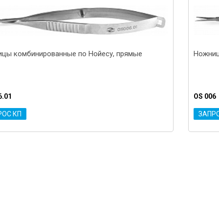
цы комбинированные по Нойесу, прямые
Ножниц
6.01
OS 006
РОС КП
ЗАПР