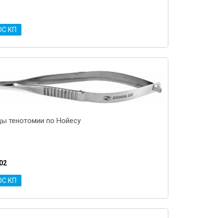
ОС КП
ы тенотомии по Нойесу
02
ОС КП