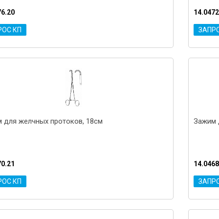
76.20
14.0472
РОС КП
ЗАПР
 для желчных протоков, 18см
Зажим 
70.21
14.0468
РОС КП
ЗАПР