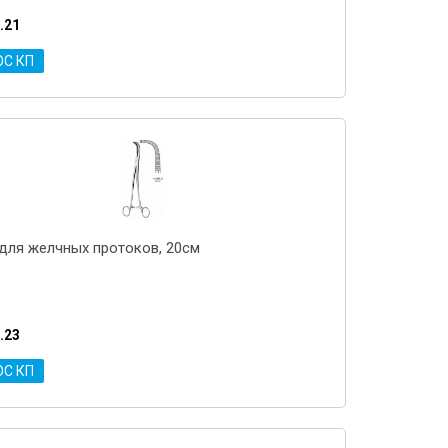
.21
ОС КП
для желчных протоков, 20см
.23
ОС КП