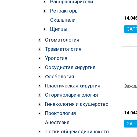
Ранорасширители
Ретракторы
14.04
Скальпели
Щипцы
ЗАП
Стоматология
Травматология
Урология
Сосудистая хирургия
Флебология
Пластическая хирургия
Зажим
Оториноларингология
Гинекология и акушерство
Проктология
14.04
Анестезия
ЗАП
Лотки общемедицинского