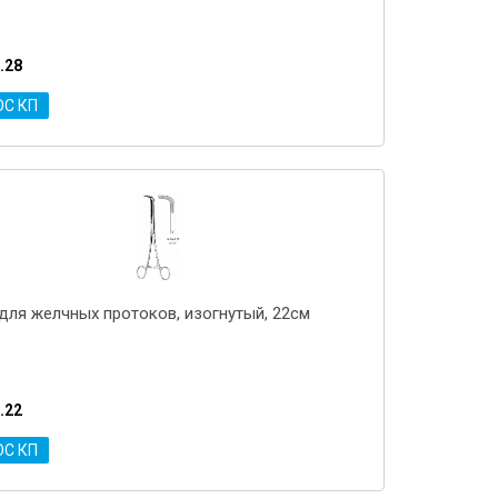
.28
ОС КП
для желчных протоков, изогнутый, 22см
.22
ОС КП