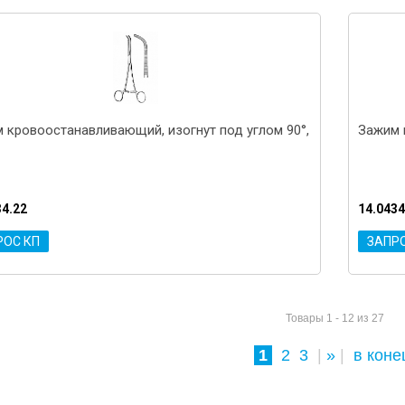
 кровоостанавливающий, изогнут под углом 90°,
Зажим 
34.22
14.0434
РОС КП
ЗАПР
Товары 1 - 12 из 27
1
2
3
|
»
|
в коне