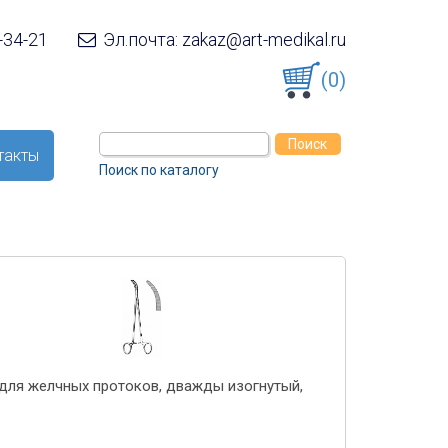
-34-21
Эл.почта: zakaz@art-medikal.ru
(0)
такты
Поиск по каталогу
для желчных протоков, дважды изогнутый,