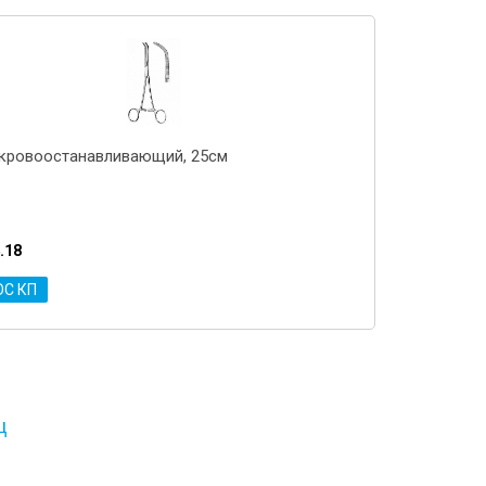
кровоостанавливающий, 25см
.18
ОС КП
ц