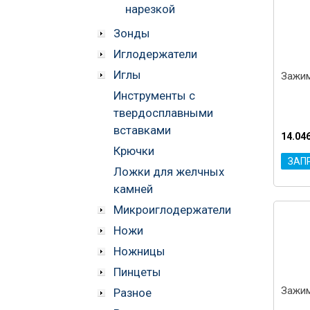
нарезкой
Зонды
Иглодержатели
Иглы
Зажим
Инструменты с
твердосплавными
вставками
14.04
Крючки
ЗАП
Ложки для желчных
камней
Микроиглодержатели
Ножи
Ножницы
Пинцеты
Зажим
Разное