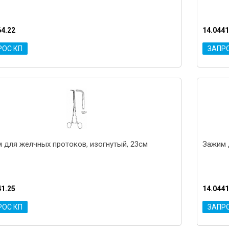
64.22
14.0441
РОС КП
ЗАПР
 для желчных протоков, изогнутый, 23см
Зажим 
41.25
14.0441
РОС КП
ЗАПР