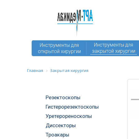
Инструменты для
Инструменты для
закрытой хирургии
открытой хирургии
Главная
Закрытая хирургия
Резектоскопы
Гистерорезектоскопы
Уретерореноскопы
Диссекторы
Троакары