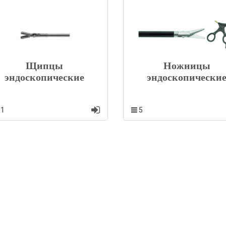
Щипцы
Ножницы
эндоскопические
эндоскопически
11
5