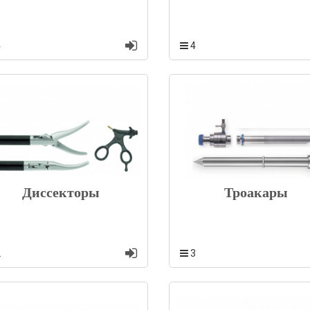
4
4
Диссекторы
Троакары
2
3