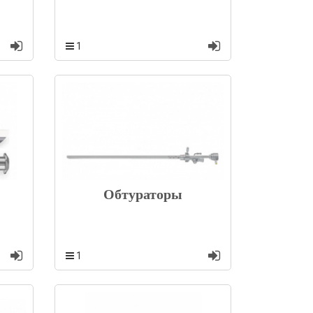
1
Обтураторы
1