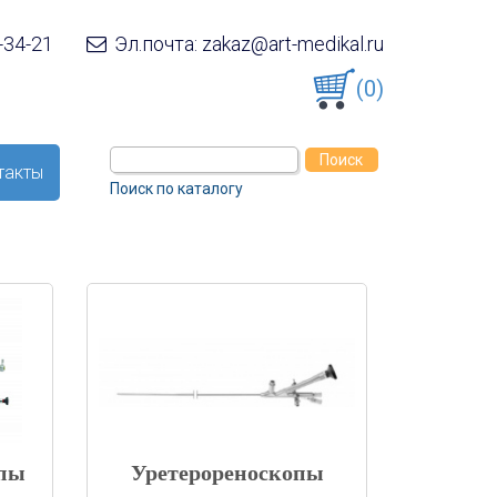
-34-21
Эл.почта: zakaz@art-medikal.ru
(0)
такты
Поиск по каталогу
опы
Уретерореноскопы