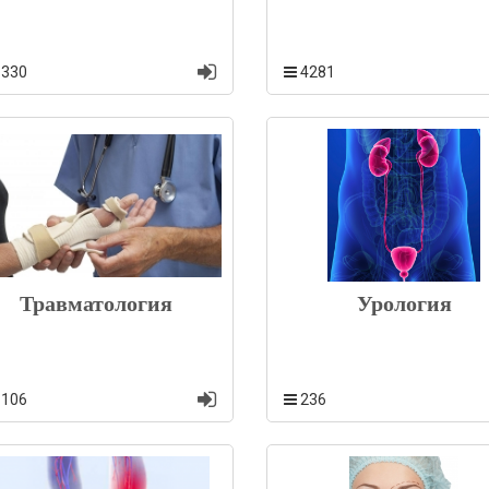
1330
4281
Травматология
Урология
1106
236