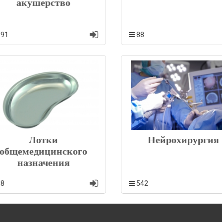
акушерство
891
88
Лотки
Нейрохирургия
общемедицинского
назначения
18
542