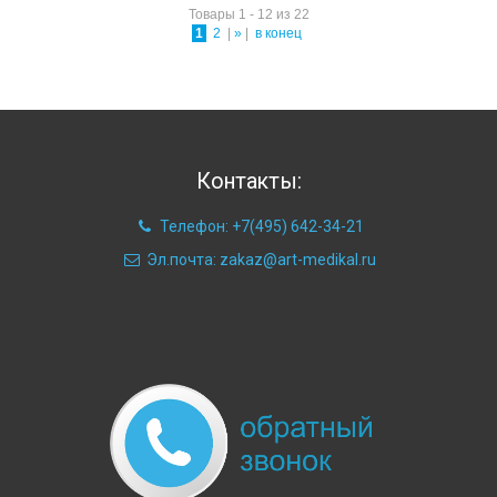
Товары 1 - 12 из 22
1
2
|
»
|
в конец
Контакты:
Телефон: +7(495) 642-34-21
Эл.почта: zakaz@art-medikal.ru