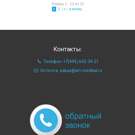
Товары 1 - 12 из 22
1
2
|
»
|
в конец
Контакты:
Телефон: +7(495) 642-34-21
Эл.почта: zakaz@art-medikal.ru