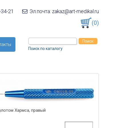
-34-21
Эл.почта: zakaz@art-medikal.ru
(0)
такты
Поиск по каталогу
улотом Хармса, правый