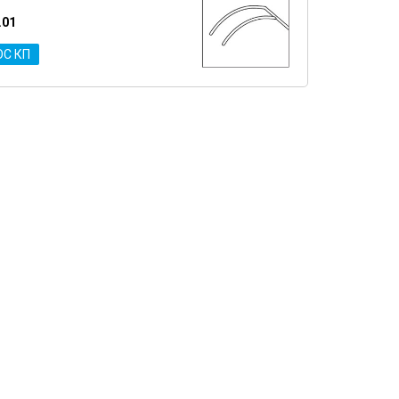
.01
ОС КП