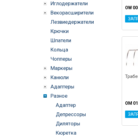
Иглодержатели
OW 00
Векорасширители
ЗАП
Лезвиедержатели
Крючки
Шпатели
Кольца
Чопперы
Маркеры
Трабе
Канюли
Адаптеры
Разное
OM 01
Адаптер
Депрессоры
ЗАП
Диляторы
Кюретка