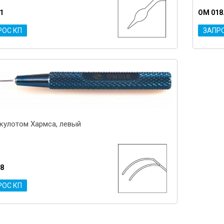
1
OM 018
РОС КП
ЗАПР
кулотом Хармса, левый
8
РОС КП