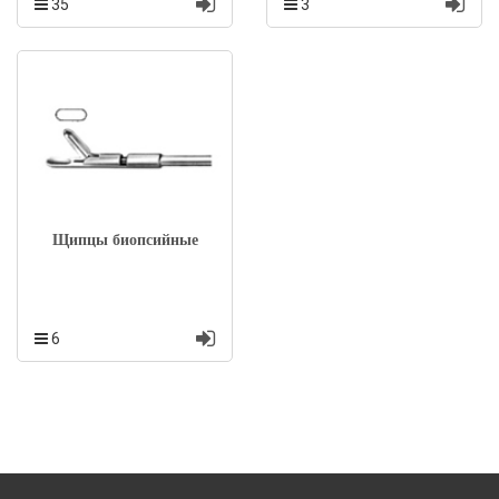
35
3
Щипцы биопсийные
6