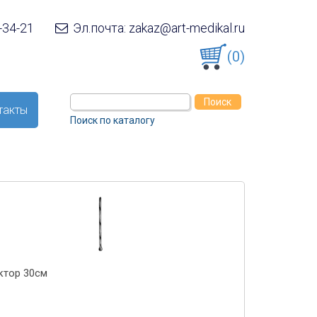
-34-21
Эл.почта: zakaz@art-medikal.ru
(0)
такты
Поиск по каталогу
ктор 30см