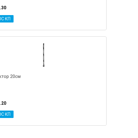
.30
ОС КП
ктор 20см
.20
ОС КП