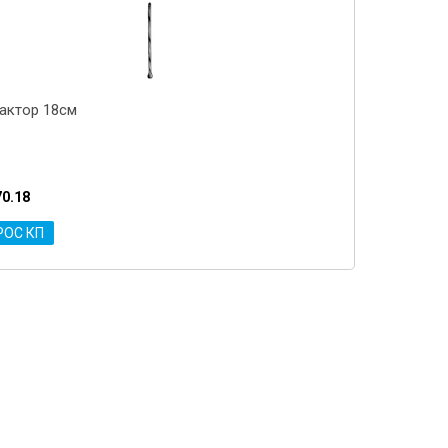
актор 18см
70.18
РОС КП