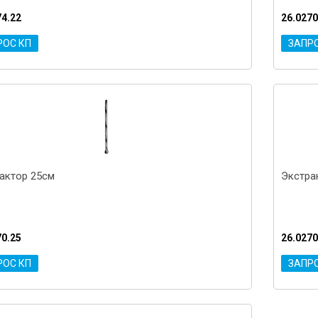
74.22
26.0270
РОС КП
ЗАПР
актор 25см
Экстра
70.25
26.0270
РОС КП
ЗАПР