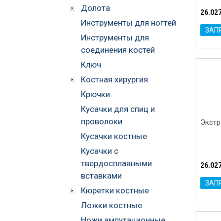
Долота
26.02
Инструменты для ногтей
ЗАП
Инструменты для
соединения костей
Ключ
Костная хирургия
Крючки
Кусачки для спиц и
проволоки
Экстр
Кусачки костные
Кусачки с
твердосплавными
26.02
вставками
ЗАП
Кюретки костные
Ложки костные
Ножи ампутационные