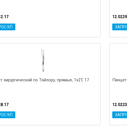
32.17
12.0229
РОС КП
ЗАПР
т хирургический по Тэйлору, прямые, 1x2T, 17
Пинцет 
28.17
12.0223
РОС КП
ЗАПР