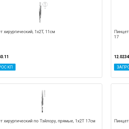
т хирургический, 1x2T, 11см
Пинцет 
17
40.11
12.0234
РОС КП
ЗАПР
т хирургический по Тэйлору, прямые, 1x2T 17см
Пинцет 