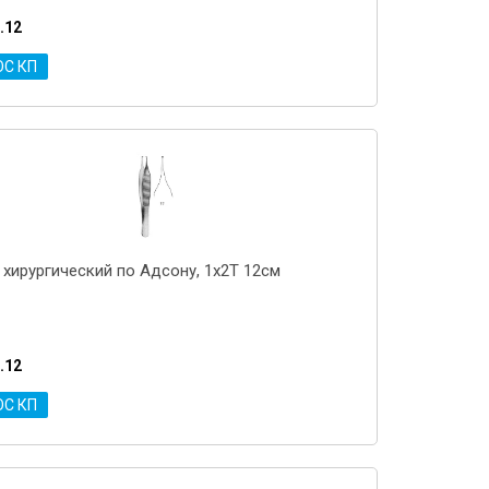
.12
ОС КП
 хирургический по Адсону, 1x2T 12см
.12
ОС КП