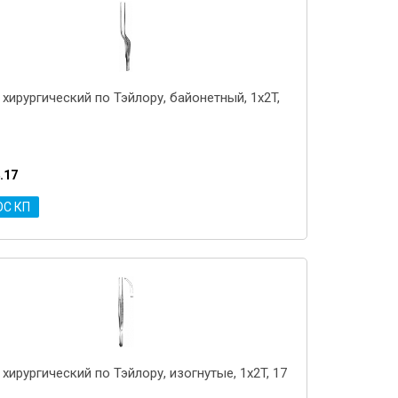
хирургический по Тэйлору, байонетный, 1x2T,
.17
ОС КП
хирургический по Тэйлору, изогнутые, 1x2T, 17