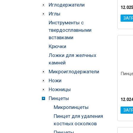
Иглодержатели
12.02
Иглы
ЗАП
Инструменты с
твердосплавными
вставками
Крючки
Ложки для желчных
камней
Микроиглодержатели
Пинце
Ножи
Ножницы
Пинцеты
12.02
Микропинцеты
ЗАП
Пинцет для удаления
костных осколков
Пинцеты