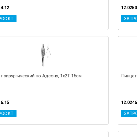
54.12
12.0250
РОС КП
ЗАПР
т хирургический по Адсону, 1x2T 15см
Пинцет
46.15
12.0246
РОС КП
ЗАПР