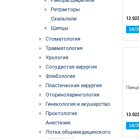
Ретракторы
Скальпели
12.02
Щипцы
ЗАП
Стоматология
Травматология
Урология
Сосудистая хирургия
Флебология
Пластическая хирургия
Пинце
Оториноларингология
Гинекология и акушерство
Проктология
12.02
Анестезия
ЗАП
Лотки общемедицинского