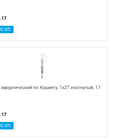
.17
ОС КП
хирургический по Кушингу, 1x2T изогнутый, 17
.17
ОС КП