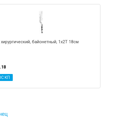
 хирургический, байонетный, 1x2T 18см
.18
ОС КП
нец