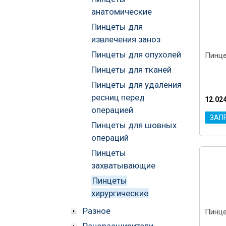
анатомические
Пинцеты для
извлечения заноз
Пинцеты для опухолей
Пинце
Пинцеты для тканей
Пинцеты для удаления
ресниц перед
12.02
операцией
ЗАП
Пинцеты для шовных
операций
Пинцеты
захватывающие
Пинцеты
хирургические
Разное
Пинце
Ранорасширители