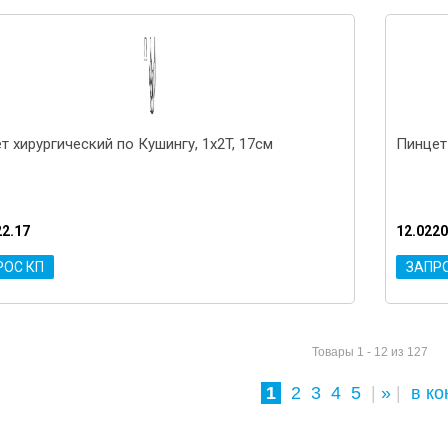
т хирургический по Кушингу, 1x2T, 17см
Пинцет
22.17
12.0220
РОС КП
ЗАПР
Товары 1 - 12 из 127
1
2
3
4
5
|
»
|
в ко