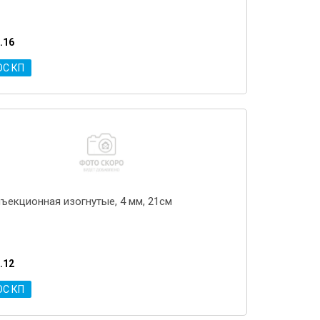
.16
ОС КП
нъекционная изогнутые, 4 мм, 21см
.12
ОС КП