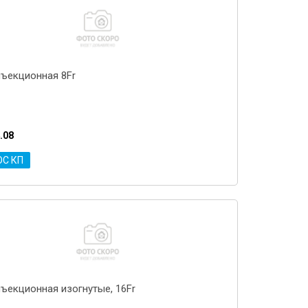
нъекционная 8Fr
.08
ОС КП
нъекционная изогнутые, 16Fr