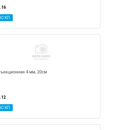
.16
ОС КП
нъекционная 4 мм, 20см
.12
ОС КП