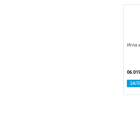
Игла 
06.01
ЗАП