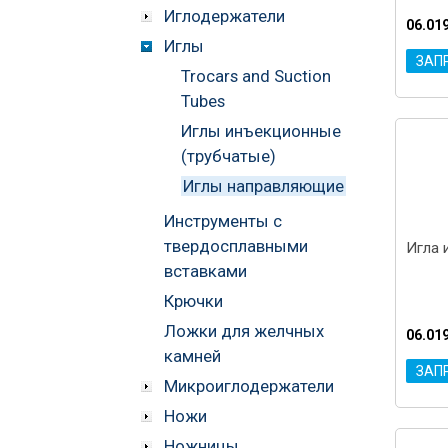
Иглодержатели
06.01
Иглы
ЗАП
Trocars and Suction
Tubes
Иглы инъекционные
(трубчатые)
Иглы направляющие
Инструменты с
твердосплавными
Игла 
вставками
Крючки
Ложки для желчных
06.01
камней
ЗАП
Микроиглодержатели
Ножи
Ножницы