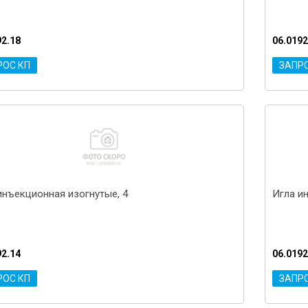
92.18
06.0192
РОС КП
ЗАПР
инъекционная изогнутые, 4
Игла и
92.14
06.0192
РОС КП
ЗАПР