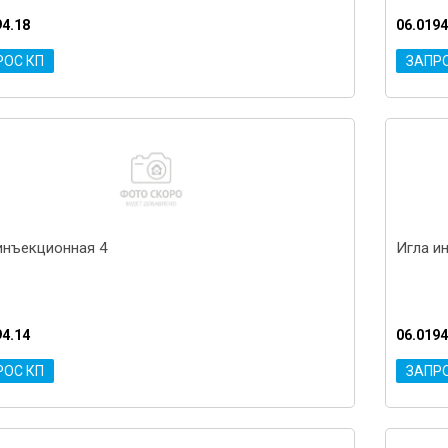
94.18
06.0194
РОС КП
ЗАПР
инъекционная 4
Игла и
94.14
06.0194
РОС КП
ЗАПР