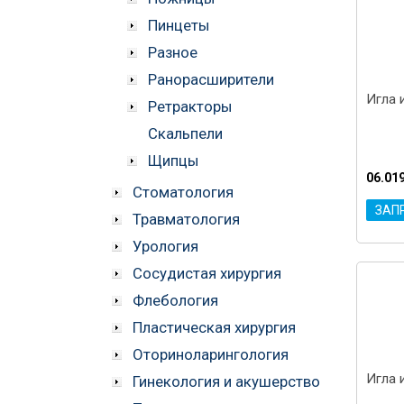
Пинцеты
Разное
Ранорасширители
Игла 
Ретракторы
Скальпели
Щипцы
06.01
Стоматология
ЗАП
Травматология
Урология
Сосудистая хирургия
Флебология
Пластическая хирургия
Оториноларингология
Игла 
Гинекология и акушерство