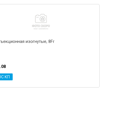
нъекционная изогнутые, 8Fr
.08
ОС КП