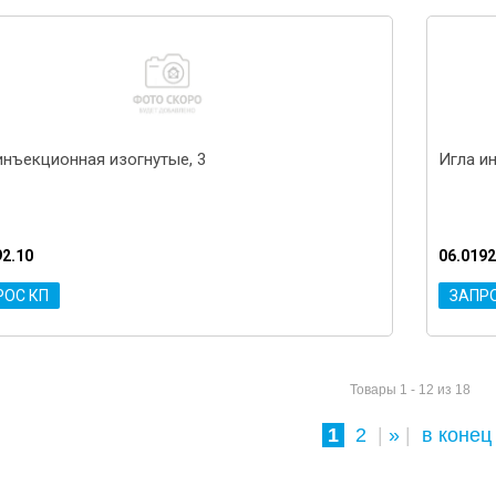
инъекционная изогнутые, 3
Игла и
92.10
06.0192
РОС КП
ЗАПР
Товары 1 - 12 из 18
1
2
|
»
|
в конец