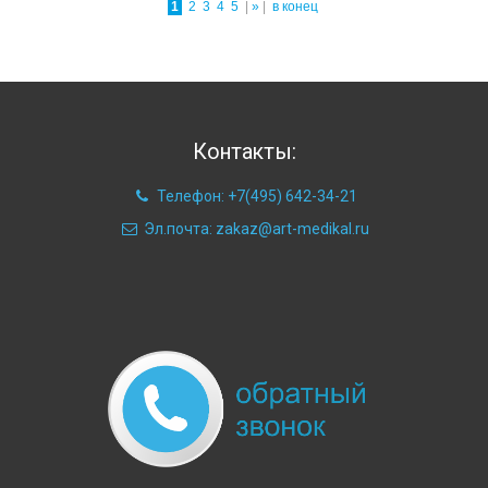
1
2
3
4
5
|
»
|
в конец
Контакты:
Телефон: +7(495) 642-34-21
Эл.почта: zakaz@art-medikal.ru