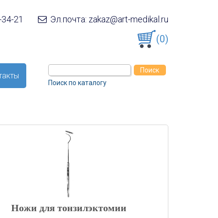
-34-21
Эл.почта: zakaz@art-medikal.ru
(0)
такты
Поиск по каталогу
Ножи для тонзилэктомии