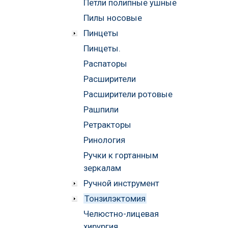
Петли полипные ушные
Пилы носовые
Пинцеты
Пинцеты.
Распаторы
Расширители
Расширители ротовые
Рашпили
Ретракторы
Ринология
Ручки к гортанным
зеркалам
Ручной инструмент
Тонзилэктомия
Челюстно-лицевая
хирургия