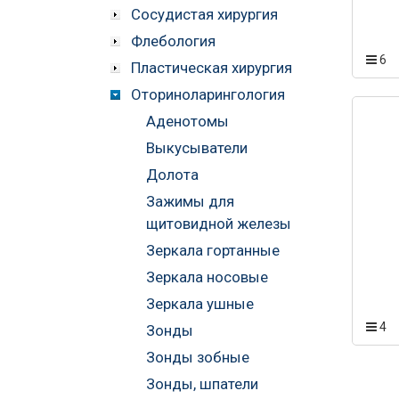
Сосудистая хирургия
Флебология
6
Пластическая хирургия
Оториноларингология
Аденотомы
Выкусыватели
Долота
Зажимы для
щитовидной железы
Зеркала гортанные
Зеркала носовые
Зеркала ушные
4
Зонды
Зонды зобные
Зонды, шпатели