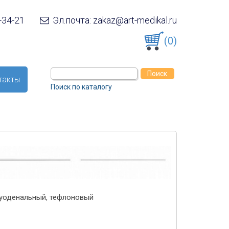
-34-21
Эл.почта: zakaz@art-medikal.ru
(0)
такты
Поиск по каталогу
уоденальный, тефлоновый