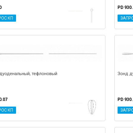
0
PD 930
РОС КП
ЗАПР
дуоденальный, тефлоновый
Зонд д
0.07
PD 930
РОС КП
ЗАПР