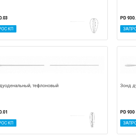
0.03
PD 930
РОС КП
ЗАПР
дуоденальный, тефлоновый
Зонд д
0.01
PD 930
РОС КП
ЗАПР