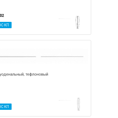
.02
ОС КП
уоденальный, тефлоновый
ОС КП