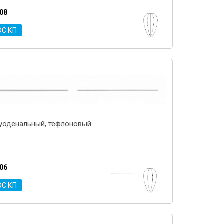
.08
ОС КП
уоденальный, тефлоновый
.06
ОС КП