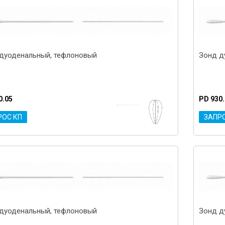
дуоденальный, тефлоновый
Зонд д
0.05
PD 930
РОС КП
ЗАПР
дуоденальный, тефлоновый
Зонд д