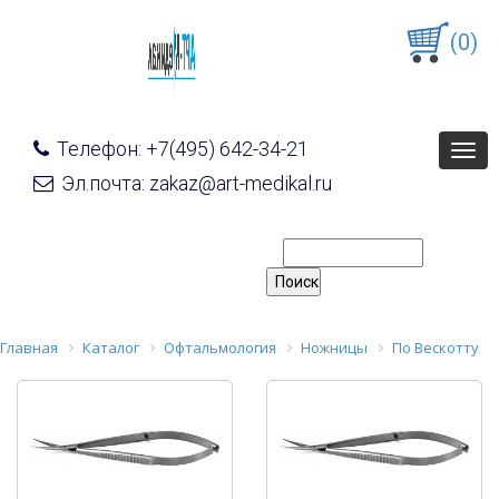
(0)
Телефон: +7(495) 642-34-21
Togg
navig
Эл.почта: zakaz@art-medikal.ru
Главная
Каталог
Офтальмология
Ножницы
По Вескотту