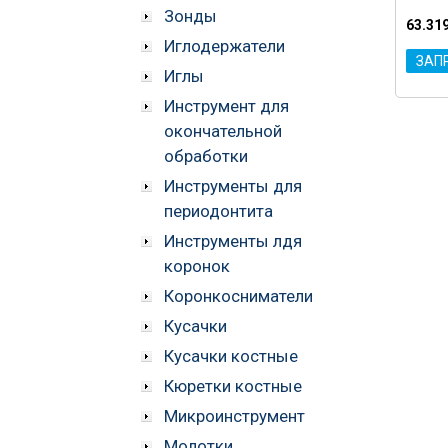
Зонды
63.31
Иглодержатели
ЗАП
Иглы
Инструмент для
окончательной
обработки
Инструменты для
периодонтита
Инструменты лдя
коронок
Коронкосниматели
Кусачки
Кусачки костные
Кюретки костные
Микроинструмент
Молотки