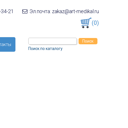
-34-21
Эл.почта: zakaz@art-medikal.ru
(0)
такты
Поиск по каталогу