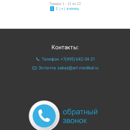
Товары 1 - 12 из 22
1
2
|
»
|
в конец
Контакты:
Телефон: +7(495) 642-34-21
Эл.почта: zakaz@art-medikal.ru