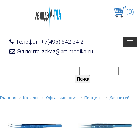
(0)
Телефон: +7(495) 642-34-21
Togg
navig
Эл.почта: zakaz@art-medikal.ru
Главная
Каталог
Офтальмология
Пинцеты
Для нитей