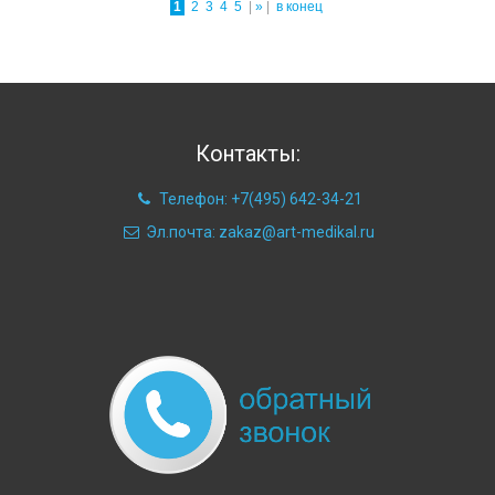
1
2
3
4
5
|
»
|
в конец
Контакты:
Телефон: +7(495) 642-34-21
Эл.почта: zakaz@art-medikal.ru