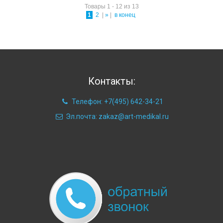
Товары 1 - 12 из 13
1
2
|
»
|
в конец
Контакты:
Телефон: +7(495) 642-34-21
Эл.почта: zakaz@art-medikal.ru