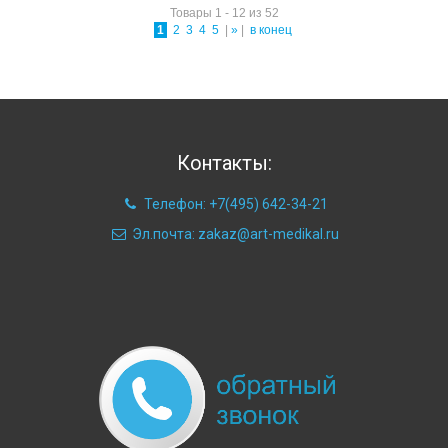
Товары 1 - 12 из 52
1
2
3
4
5
|
»
|
в конец
Контакты:
Телефон: +7(495) 642-34-21
Эл.почта: zakaz@art-medikal.ru