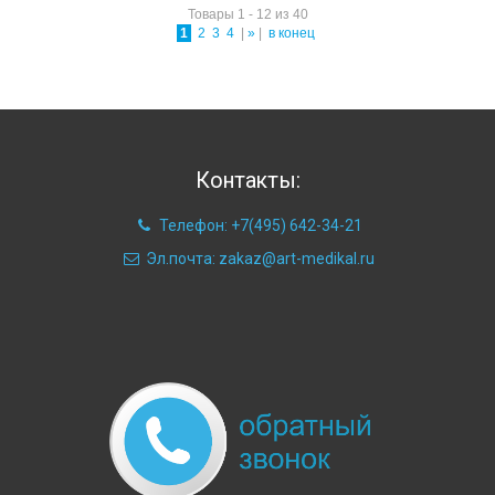
Товары 1 - 12 из 40
1
2
3
4
|
»
|
в конец
Контакты:
Телефон: +7(495) 642-34-21
Эл.почта: zakaz@art-medikal.ru