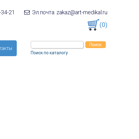
-34-21
Эл.почта: zakaz@art-medikal.ru
(0)
такты
Поиск по каталогу