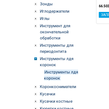
Зонды
66.50
Иглодержатели
ЗАП
Иглы
Инструмент для
окончательной
обработки
Инструменты для
периодонтита
Инструменты лдя
коронок
Инструменты лдя
коронок
Коронкосниматели
Кусачки
Кусачки костные
Кюретки костные