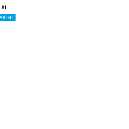
3.01
РОС КП