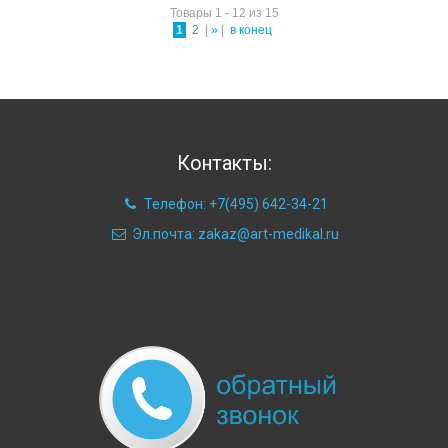
Товары 1 - 12 из 15
1
2
|
»
|
в конец
Контакты:
Телефон: +7(495) 642-34-21
Эл.почта: zakaz@art-medikal.ru