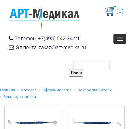
(0)
Телефон: +7(495) 642-34-21
Togg
navig
Эл.почта: zakaz@art-medikal.ru
Главная
Каталог
Офтальмология
Векорасширители
Векоподъемники