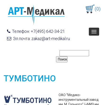
(0)
Телефон: +7(495) 642-34-21
Toggle
navigat
Эл.почта: zakaz@art-medikal.ru
ТУМБОТИНО
ОАО “Медико-
инструментальный завод
им. М. Горького” («МИЗ им.